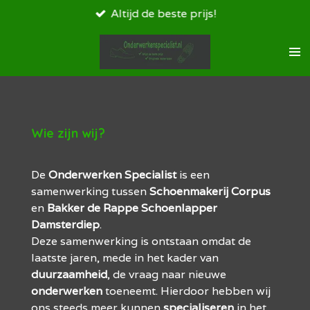
Altijd de beste prijs!
Ga
direct
naar
de
hoofdinhoud
Wie zijn wij?
De
Onderwerken Specialist
is een
samenwerking tussen
Schoenmakerij Corpus
en
Bakker
de
Rappe
Schoenlapper
Damsterdiep
.
Deze samenwerking is ontstaan omdat de
laatste jaren,
mede in het kader van
duurzaamheid
, de vraag naar nieuwe
onderwerken
toeneemt. Hierdoor hebben wij
ons steeds meer kunnen
specialiseren
in het