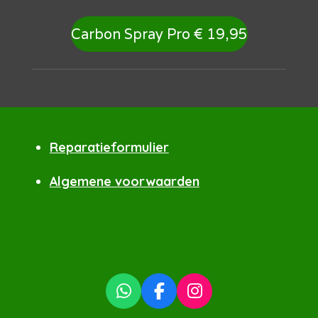
Carbon Spray Pro € 19,95
Reparatieformulier
Algemene voorwaarden
W
F
I
h
a
n