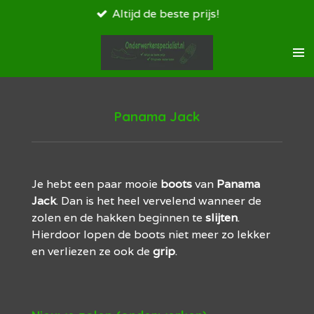
Altijd de beste prijs!
Ga
direct
naar
de
hoofdinhoud
Panama Jack
Je hebt een paar mooie
boots
van
Panama
Jack
. Dan is het heel vervelend wanneer de
zolen en de hakken beginnen te
slijten
.
Hierdoor lopen de boots niet meer zo lekker
en verliezen ze ook de
grip
.