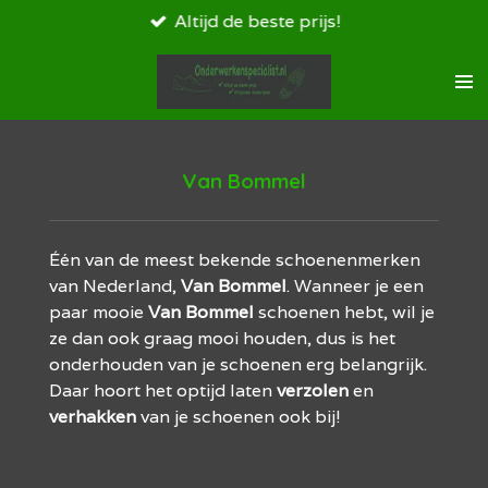
Altijd de beste prijs!
Ga
direct
naar
de
hoofdinhoud
Van Bommel
Één van de meest bekende schoenenmerken
van Nederland,
Van
Bommel
.
Wanneer je een
paar mooie
Van
Bommel
schoenen hebt, wil je
ze dan ook graag mooi houden, dus is het
onderhouden van je schoenen erg belangrijk.
Daar hoort het optijd laten
verzolen
en
verhakken
van je schoenen ook bij!