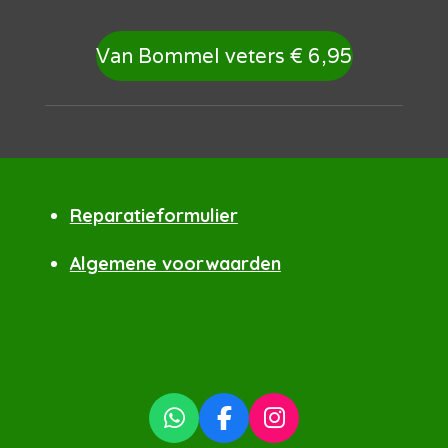
Van Bommel veters € 6,95
Reparatieformulier
Algemene voorwaarden
W
F
I